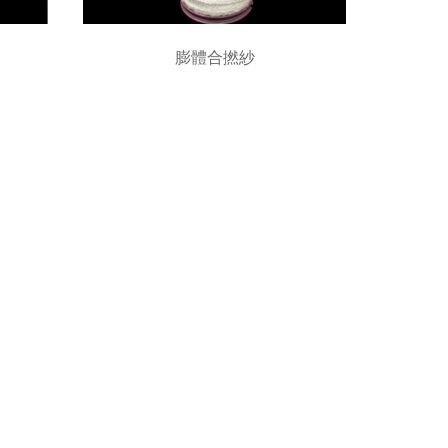
膨體合撚紗