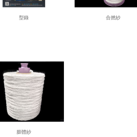
型錄
合撚紗
膨體紗