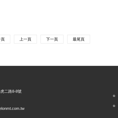
一頁
上一頁
下一頁
最尾頁
虎二路8-8號
elonmt.com.tw
8